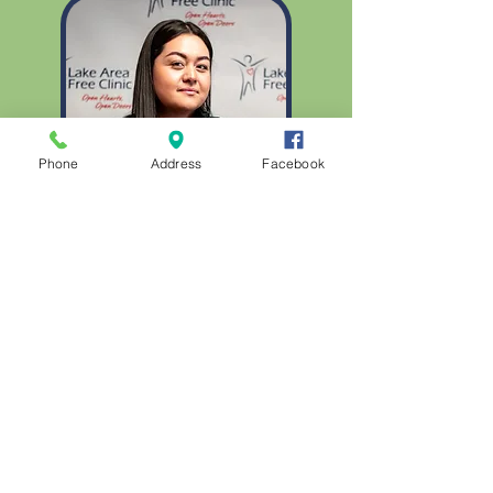
Phone
Address
Facebook
Mayra, Eligibility
Coordinator