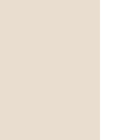
diseñado para que todos se sientan
valorados y atendidos, utilizando
colores cálidos e imágenes que
transmiten apoyo para crear un
espacio enfocado en la sanación y el
bienestar.
Desde su apertura en julio de 2001, la
Clínica Gratuita del Área del Lago ha
acogido a personas y familias sin
seguro médico cuyos ingresos son
inferiores al 250 % del umbral de
pobreza federal. Muchas de estas
personas trabajan a tiempo completo,
pero no tienen acceso a un seguro
médico o no pueden costear las
primas.
Prestamos servicio a todo el condado
de Waukesha, además del distrito
escolar del área de Oconomowoc
(que incluye Summit, Ixonia y
Meadowview). El mapa de la derecha
muestra el área de servicio del distrito