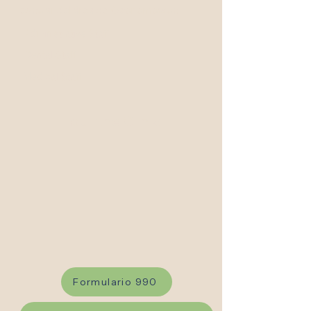
escolar del área de Oconomowoc.
Administrative Staff
Dental Staff
Medical Staff
Tour the Clinic
Formulario 990