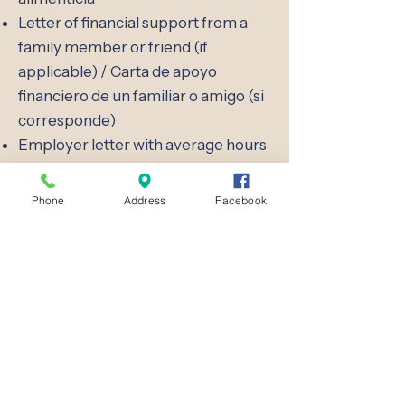
Letter of financial support from a
family member or friend (if
applicable) / Carta de apoyo
financiero de un familiar o amigo (si
corresponde)
Employer letter with average hours
and pay rates, signed by employer /
Carta del empleador con horas
Phone
Address
Facebook
medias y salarios, firmada por el
empleador
Clínica gratuita del área del lago
856B Armour Road, Oconomowoc, WI 53066