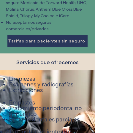
seguro Medicaid de Forward Health, UHC,
Molina, Chorus, Anthem Blue Cross Blue
Shield, Trilogy, My Choice e iCare.
No aceptamos seguros
comerciales/privados.
Tarifas para pacientes sin seguro
Servicios que ofrecemos
Limpiezas
Exámenes y radiografías
Extracciones
Empastes
Tratamiento periodontal no
quirúrgico
Prótesis dentales parciales
Algunos tratamientos de