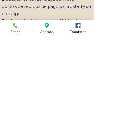
30 días de recibos de pago para usted y su
cónyuge.
Declaración de impuestos 1040 más
reciente
Phone
Address
Facebook
El copago se puede pagar en efectivo o
con tarjeta de crédito/débito. Se aplicará
una comisión por todas las transacciones
con tarjeta de crédito/débito.
Cómo solicitar
Medicaid/BadgerCare
La clínica dental de la Clínica Gratuita del
Área del Lago se mantiene gracias a
donaciones, subvenciones y reembolsos
de Medicaid por los servicios prestados a
las personas cubiertas por el seguro
estatal. No recibimos reembolso por los
servicios prestados a quienes no tienen