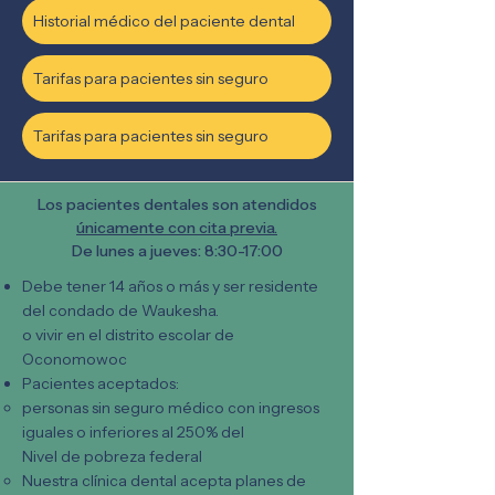
Historial médico del paciente dental
Tarifas para pacientes sin seguro
Tarifas para pacientes sin seguro
Los pacientes dentales son atendidos
únicamente con cita previa.
De lunes a jueves: 8:30-17:00
Debe tener 14 años o más y ser residente
del condado de Waukesha.
o vivir en el distrito escolar de
Oconomowoc
Pacientes aceptados:
personas sin seguro médico con ingresos
iguales o inferiores al 250% del
Nivel de pobreza federal
Nuestra clínica dental acepta planes de