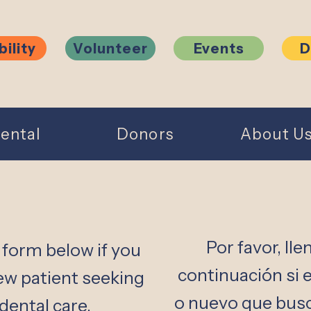
bility
Volunteer
Events
D
ental
Donors
About U
Por favor, lle
e form below if you
continuación si 
new patient seeking
o nuevo que bus
dental care.