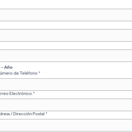
 - Año
Número de Teléfono
*
orreo Electrónico
*
ress / Dirección Postal
*