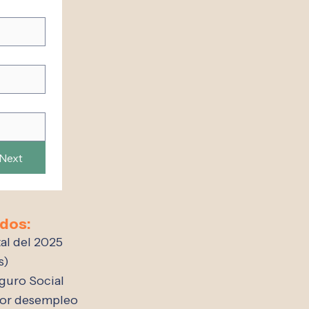
Next
dos:
tal del 2025
s)
eguro Social
por desempleo