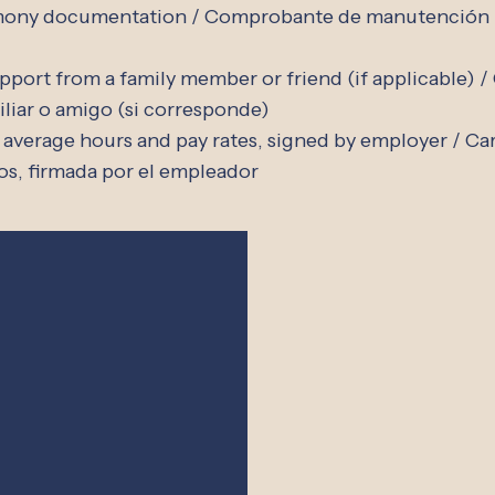
imony documentation / Comprobante de manutención i
upport from a family member or friend (if applicable) 
iliar o amigo (si corresponde)
 average hours and pay rates, signed by employer / Ca
ios, firmada por el empleador
Free Clinic
Hours
Medical:
Dental:
ad,
Clinic:
Tuesday & Thursday
Monday - Thurs
WI 53066
4:00 PM - 8:00 PM
8:30 AM - 5:00
69-4990
Office:
Monday - Friday
Seen by Appoin
2) 569-1712
8:30 AM - 4:30 PM
Same day emerg
) 354-0774
Seen by Appointment only
available
Same day appointments available
c is a 501c3