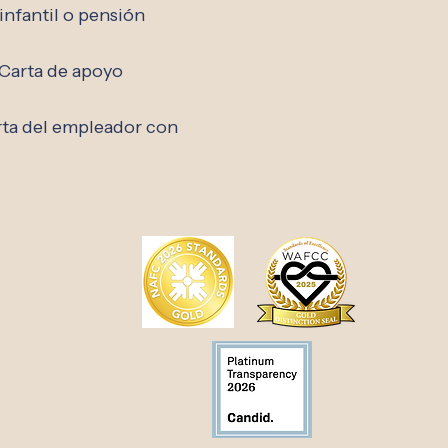
nfantil o pensión
/ Carta de apoyo
rta del empleador con
day
 PM
tment only
ency appointments are