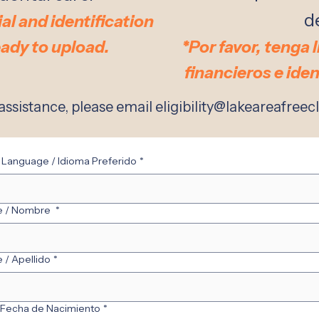
d
al and identification
eady to upload.
*Por favor, tenga
financieros e iden
 assistance, please email
eligibility@lakeareafreecl
 Language / Idioma Preferido
*
me / Nombre
*
 / Apellido
*
/ Fecha de Nacimiento
*