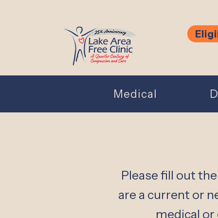
Eligi
Medical
D
Please fill out th
are a current or 
medical or 