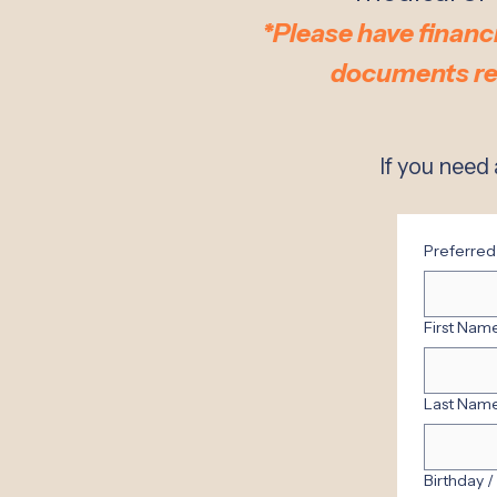
*Please have financi
document
s r
If you need
Preferred
First Na
Last Name
Birthday 