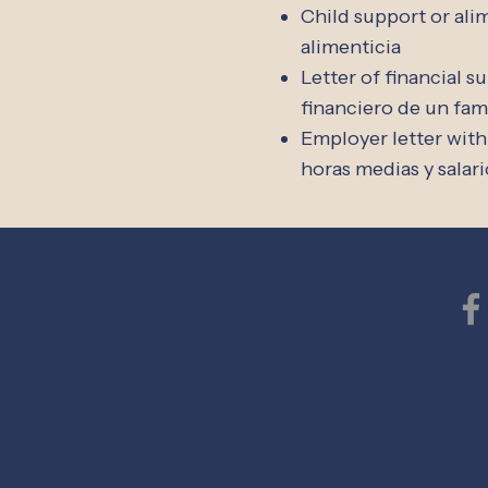
Child support or al
alimenticia
Letter of financial s
financiero de un fam
Employer letter with
horas medias y salar
Lake Area 
856B Armour Ro
Oconomowoc, 
Phone: (262) 5
Medical Fax: (26
Dental Fax: (262
Lake Area Free Clini