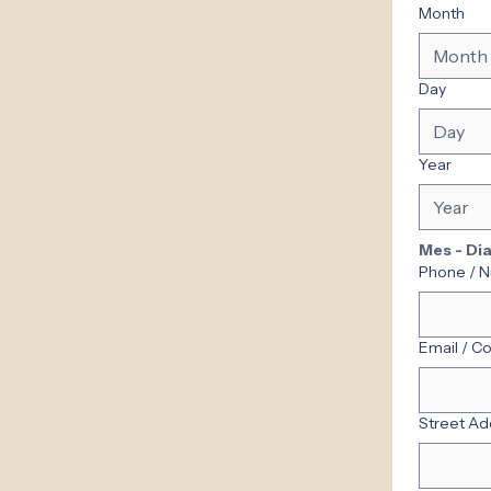
Month
Month
Day
Year
Mes - Dia
Phone / 
Email / C
Street Add