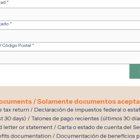
iudad
*
stado
*
/ Código Postal
*
documents / Solamente documentos acepta
e tax return / Declaración de impuestos federal o esta
st 30 days) / Talones de pago recientes (últimos 30 día
d letter or statement / Carta o estado de cuenta del S
its documentation / Documentación de beneficios 