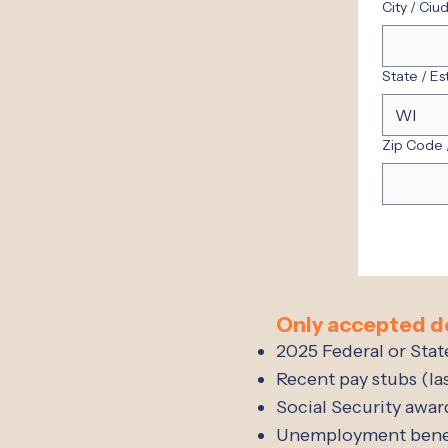
City / C
State / E
Zip Code 
Only accepted 
2025 Federal or Stat
Recent pay stubs (la
Social Security awar
Unemployment benef